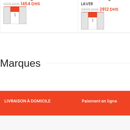
1454
DHS
LAVER
1499
DHS
2812
DHS
2899
DHS
AJOUTER AU PANIER
AJOUTER AU PANIER
Marques
LIVRAISON À DOMICILE
Paiement en ligne