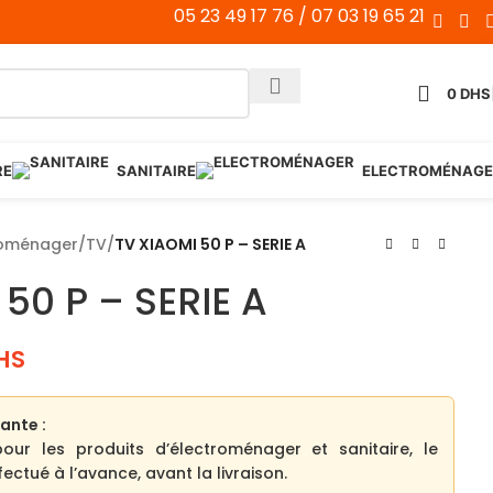
05 23 49 17 76 / 07 03 19 65 21
0
DHS
RE
SANITAIRE
ELECTROMÉNAGE
roménager
/
TV
/
TV XIAOMI 50 P – SERIE A
50 P – SERIE A
HS
ante :
pour les produits d’électroménager et sanitaire, le
ectué à l’avance, avant la livraison.