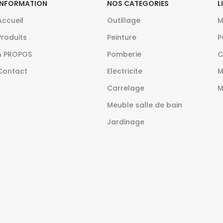
INFORMATION
NOS CATEGORIES
L
Accueil
Outillage
M
Produits
Peinture
P
À PROPOS
Pomberie
C
Contact
Electricite
M
Carrelage
M
Meuble salle de bain
Jardinage