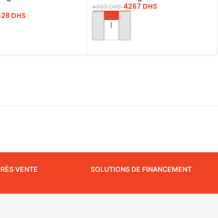
4267
DHS
4399
DHS
528
DHS
AJOUTER AU PANIER
AU PANIER
PRÈS VENTE
SOLUTIONS DE FINANCEMENT