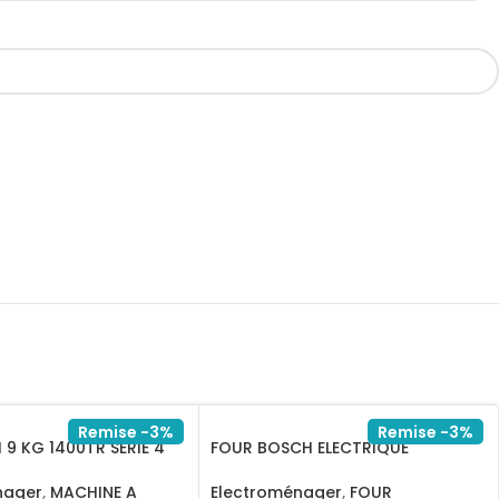
Remise -3%
Remise -3%
9 KG 1400TR SERIE 4
FOUR BOSCH ELECTRIQUE
2440XME
MULTIFONCTION INOXHBF512BS1T
nager
,
MACHINE A
Electroménager
,
FOUR