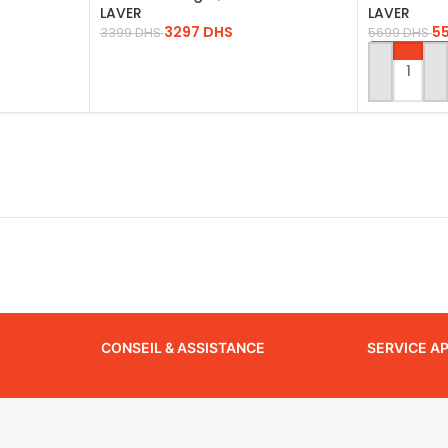
LAVER
LAVER
3297
DHS
5
3399
DHS
5699
DHS
AJOUTER AU PANIER
AJOUTER 
CONSEIL & ASSISTANCE
SERVICE A