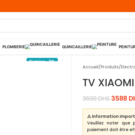
PLOMBERIE
QUINCAILLERIE
PEINTU
Remise -3%
Accueil
/
Produits
/
Elect
TV XIAOMI 
3588
D
3699
DHS
⚠️ Information import
Veuillez noter que 
paiement doit être eff