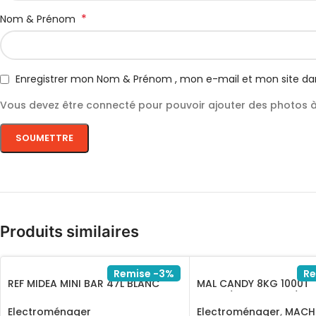
*
Nom & Prénom
Enregistrer mon Nom & Prénom , mon e-mail et mon site da
Vous devez être connecté pour pouvoir ajouter des photos à 
Produits similaires
Remise -3%
Re
REF MIDEA MINI BAR 47L BLANC
MAL CANDY 8KG 1000T
MDRD86SLF01
SILVER/CS1082DGG/1-1
Electroménager
Electroménager
,
MACHI