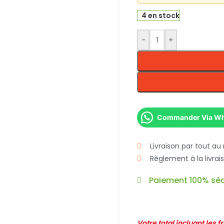
4 en stock
-
+
Commander Via W
Livraison par tout au
Règlement à la livra
Paiement 100% séc
Votre total incluant les 