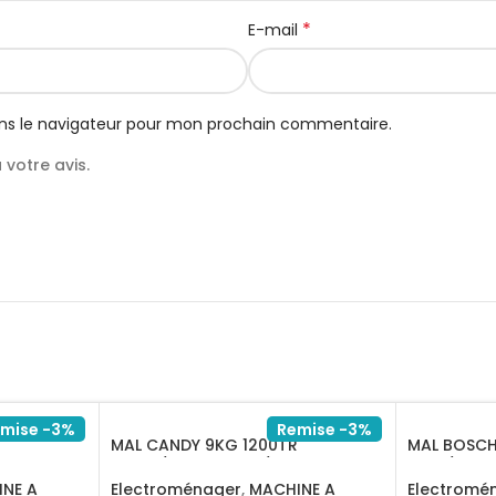
*
E-mail
ns le navigateur pour mon prochain commentaire.
votre avis.
mise -3%
Remise -3%
MAL CANDY 9KG 1200TR
MAL BOSCH 
5
SILVER/CS1292DRRE/1-S
INOX/WGA
NE A
Electroménager
,
MACHINE A
Electromé