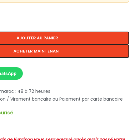
AJOUTER AU PANIER
ACHETER MAINTENANT
hatsApp
 maroc : 48 à 72 heures
ison / Virement bancaire ou Paiement par carte bancaire
urisé
frais de livraison vous sera envoyé après avoir passé votre