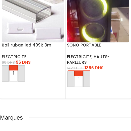
Rail ruban led 409R 3m
SONO PORTABLE
Aparant
RECHARGEABLE A208-07
USB-BLUET-FM-SD
ELECTRICITE
ELECTRICITE
,
HAUTS-
96
DHS
PARLEURS
99
DHS
1386
DHS
1429
DHS
AJOUTER AU PANIER
AJOUTER AU PANIER
Marques