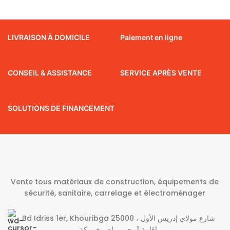
LIVRAISON À DOMICILE
Paiement en ligne
CONSEIL & ASSISTANCE
SERVICE APRÈS VENTE
SOLUTIONS DE FINANCEMENT
Vente tous matériaux de construction, équipements de
sécurité, sanitaire, carrelage et électroménager
Bd Idriss 1er, Khouribga 25000 شارع مولاي إدريس الأول ،
إقامة 1، حي رياض خريبكة