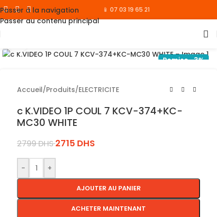
Passer à la navigation
📱 07 03 19 65 21
Passer au contenu principal
Cliquez pour agrandir
Remise -3%
Accueil
/
Produits
/
ELECTRICITE
c K.VIDEO 1P COUL 7 KCV-374+KC-
MC30 WHITE
2715
DHS
2799
DHS
-
+
AJOUTER AU PANIER
ACHETER MAINTENANT