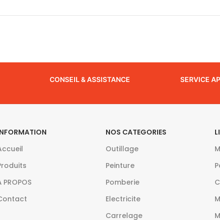
CONSEIL & ASSISTANCE
SERVICE A
INFORMATION
NOS CATEGORIES
L
Accueil
Outillage
M
Produits
Peinture
P
À PROPOS
Pomberie
C
Contact
Electricite
M
Carrelage
M