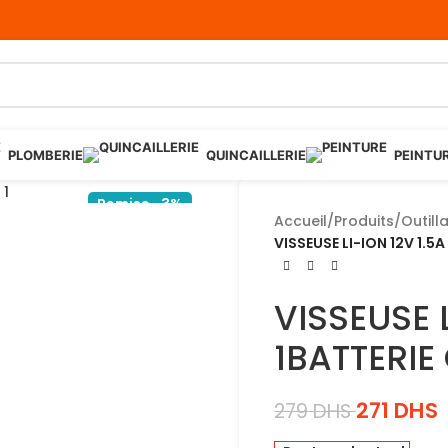
PLOMBERIE
QUINCAILLERIE
PEINTU
Remise -3%
Accueil
/
Produits
/
Outill
VISSEUSE LI-ION 12V 1.5
VISSEUSE 
1BATTERIE
271
DHS
279
DHS