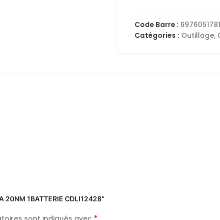
Code Barre :
6976051781
Catégories :
Outillage
,
1.5A 20NM 1BATTERIE CDLI12428”
*
toires sont indiqués avec