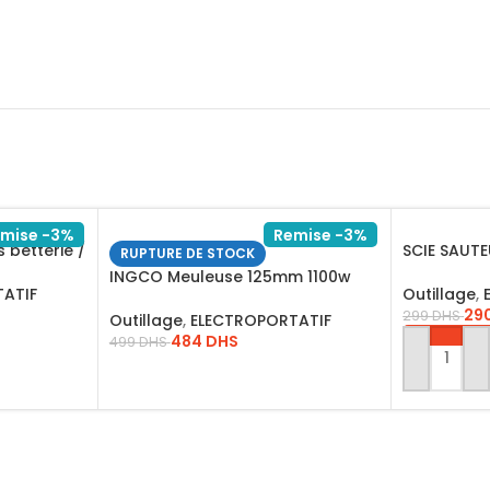
mise -3%
Remise -3%
 betterie /
SCIE SAUT
RUPTURE DE STOCK
400WSS+1L
INGCO Meuleuse 125mm 1100w
ATIF
Outillage
,
AG110018
29
299
DHS
Outillage
,
ELECTROPORTATIF
484
DHS
499
DHS
AJOUTER 
LIRE LA SUITE