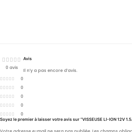
Avis
0 avis
Il n’y a pas encore d’avis.
0
0
0
0
0
Soyez le premier à laisser votre avis sur “VISSEUSE LI-ION 12V 
Votre adresse e-mail ne sera pas publiée.
Les champs obliga