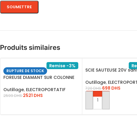
Produits similaires
Remise -3%
Re
SCIE SAUTEUSE 20V sans
RUPTURE DE STOCK
CGSLI8501
FOREUSE DIAMANT SUR COLONNE
Outillage
,
ELECTROPORT
2800W*DDM28001
698
DHS
720
DHS
Outillage
,
ELECTROPORTATIF
2521
DHS
2599
DHS
AJOUTER AU PANIER
LIRE LA SUITE