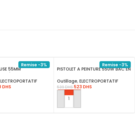
Remise -3%
Remise -3%
EUSE 55MM
PISTOLET A PEINTURE 550W BAC EN
AME/JS400285
PLASTIQUE SPG5008 INGCO
ELECTROPORTATIF
Outillage
,
ELECTROPORTATIF
0
DHS
523
DHS
539
DHS
AU PANIER
AJOUTER AU PANIER