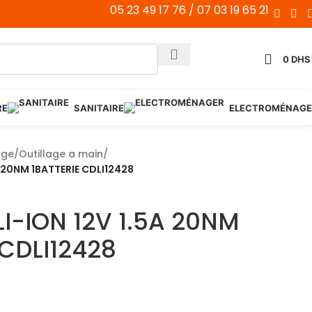
05 23 49 17 76 / 07 03 19 65 21
0
DHS
RE
SANITAIRE
ELECTROMÉNAGE
age
/
Outillage a main
/
A 20NM 1BATTERIE CDLI12428
LI-ION 12V 1.5A 20NM
 CDLI12428